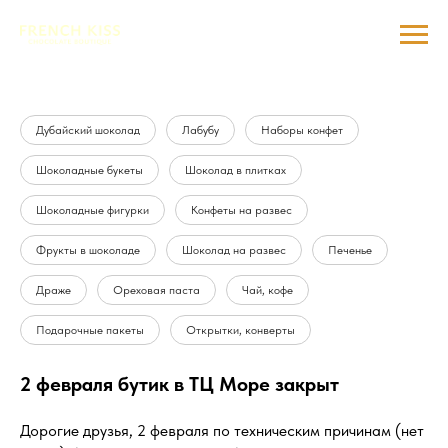
Дубайский шоколад
Лабубу
Наборы конфет
Шоколадные букеты
Шоколад в плитках
Шоколадные фигурки
Конфеты на развес
Фрукты в шоколаде
Шоколад на развес
Печенье
Драже
Ореховая паста
Чай, кофе
Подарочные пакеты
Открытки, конверты
2 февраля бутик в ТЦ Море закрыт
Дорогие друзья, 2 февраля по техническим причинам (нет