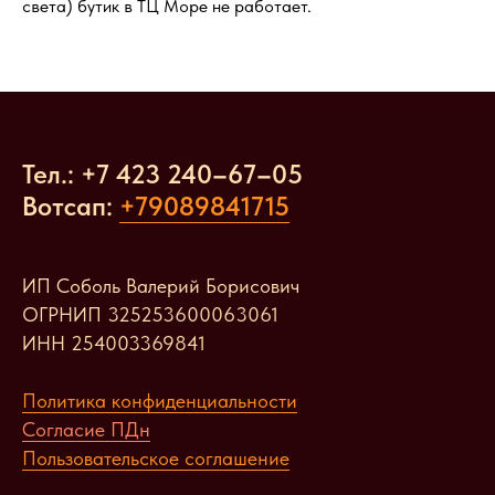
света) бутик в ТЦ Море не работает.
Тел.: +7 423 240
–
67
–
05
Вотсап:
+79089841715
ИП Соболь Валерий Борисович
ОГРНИП 325253600063061
ИНН 254003369841
Политика конфиденциальности
Согласие ПДн
Пользовательское соглашение