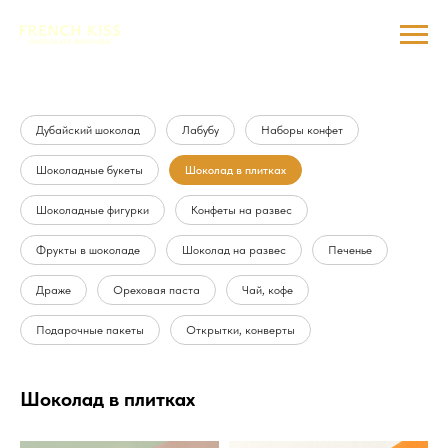
Дубайский шоколад
Лабубу
Наборы конфет
Шоколадные букеты
Шоколад в плитках
Шоколадные фигурки
Конфеты на развес
Фрукты в шоколаде
Шоколад на развес
Печенье
Драже
Ореховая паста
Чай, кофе
Подарочные пакеты
Открытки, конверты
Шоколад в плитках