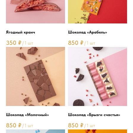
Ягодный кранч
Шоколад «Арабель»
350
₽
850
₽
/
1 шт
/
1 шт
Шоколад «Молочный»
Шоколад «Брызги счастья»
850
₽
850
₽
/
1 шт
/
1 шт