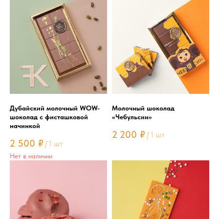
Дубайский молочный WOW-
Молочный шоколад
шоколад с фисташковой
«Чебульсин»
начинкой
2 200
₽
/
1 шт
2 500
₽
/
1 шт
Нет в наличии