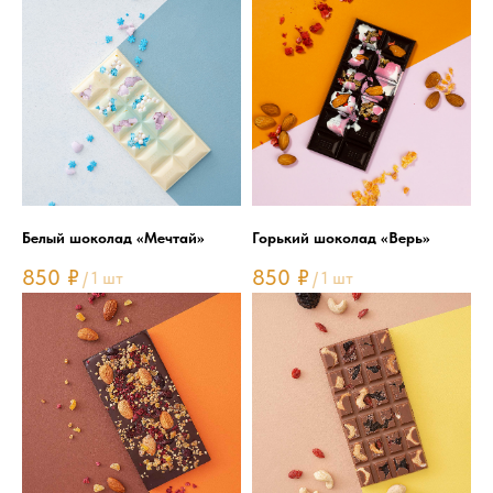
Белый шоколад «Мечтай»
Горький шоколад «Верь»
850
₽
850
₽
/
1 шт
/
1 шт