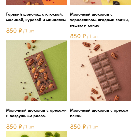
Горький шоколад с клюквой,
Молочный шоколад с
малиной, курагой и миндалем
черносливом, ягодами годжи,
кешью и какао
850
₽
/
1 шт
850
₽
/
1 шт
Молочный шоколад с орехами
Молочный шоколад с орехом
и воздушным рисом
пекан
850
₽
850
₽
/
1 шт
/
1 шт