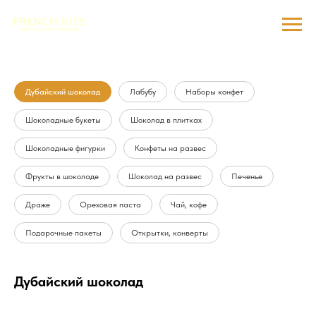
Дубайский шоколад
Лабубу
Наборы конфет
Шоколадные букеты
Шоколад в плитках
Шоколадные фигурки
Конфеты на развес
Фрукты в шоколаде
Шоколад на развес
Печенье
Драже
Ореховая паста
Чай, кофе
Подарочные пакеты
Открытки, конверты
Дубайский шоколад