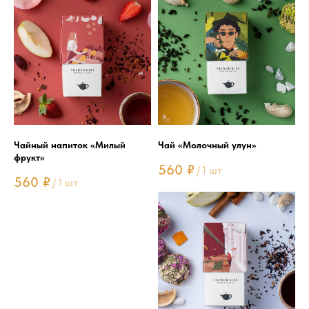
Чайный напиток «Милый
Чай «Молочный улун»
фрукт»
560
₽
/
1 шт
560
₽
/
1 шт