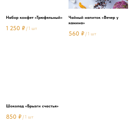
Набор конфет «Трюфельный»
Чайный напиток «Вечер у
камина»
1 250
₽
/
1 шт
560
₽
/
1 шт
Шоколад «Брызги счастья»
850
₽
/
1 шт