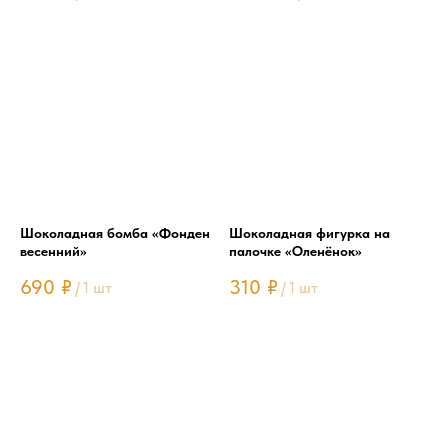
Шоколадная бомба «Фонден
Шоколадная фигурка на
весенний»
палочке «Оленёнок»
690
₽
310
₽
/
1 шт
/
1 шт