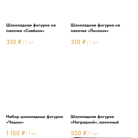
Шоколадная фигурка на
Шоколадная фигурка на
палочке «Совёнок»
палочке «Лисенок»
310
₽
310
₽
/
1 шт
/
1 шт
Набор шоколадных фигурок
Шоколадная фигурка
«Чашки»
«Наградной», молочный
1 150
₽
550
₽
/
1 шт
/
1 шт