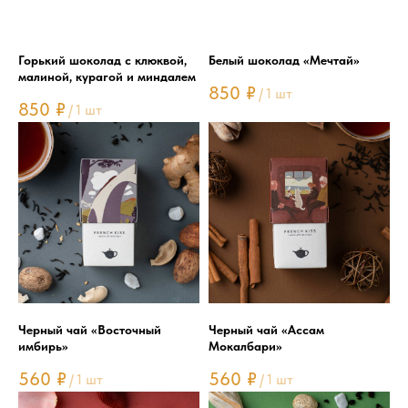
Горький шоколад с клюквой,
Белый шоколад «Мечтай»
малиной, курагой и миндалем
850
₽
/
1 шт
850
₽
/
1 шт
Черный чай «Восточный
Черный чай «Ассам
имбирь»
Мокалбари»
560
₽
560
₽
/
1 шт
/
1 шт