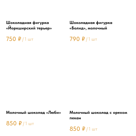
Шоколадная фигурка
Шоколадная фигурка
«Йоркширский терьер»
«Болид», молочный
750
₽
790
₽
/
1 шт
/
1 шт
Молочный шоколад «Люби»
Молочный шоколад с орехом
пекан
850
₽
/
1 шт
850
₽
/
1 шт