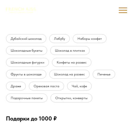
Дубайский шоколад
Лабубу
Наборы конфет
Шоколадные букеты
Шоколад в плитках
Шоколадные фигурки
Конфеты на развес
Фрукты в шоколаде
Шоколад на развес
Печенье
Драже
Ореховая паста
Чай, кофе
Подарочные пакеты
Открытки, конверты
Подарки до 1000 ₽