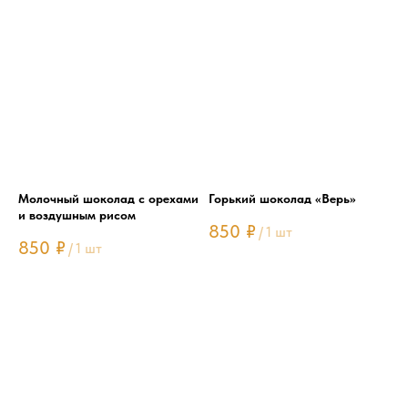
Молочный шоколад с орехами
Горький шоколад «Верь»
и воздушным рисом
850
₽
/
1 шт
850
₽
/
1 шт