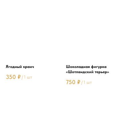
Ягодный кранч
Шоколадная фигурка
«Шотландский терьер»
350
₽
/
1 шт
750
₽
/
1 шт