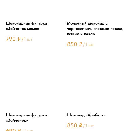
Шоколадная фигурка
Молочный шоколад с
«Зайчонок мама»
черносливом, ягодами годжи,
кешью и какао
790
₽
/
1 шт
850
₽
/
1 шт
Шоколадная фигурка
Шоколад «Арабель»
«Зайчонок»
850
₽
/
1 шт
690
₽
/
1 шт