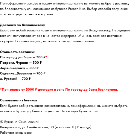
При оформлении заказа в нашем интернет-магазине вы можете выбрать доставку
по Владивостоку или самовывоз из бутиков French Kiss. Выбор способа получения
заказа осуществляется в корзине.
Доставка по Владивостоку
Доставим любой заказ из нашего интернет-магазина по Владивостоку. Передадим
вам или получателю от вас в качестве сюрприза. Мы называем это доставка-
сюрприз. Если необходимо, вложим открытку с пожеланиями.
Стоимость доставки:
По городу до Зари — 300 ₽
*
Патрокл, Чуркин — 500 ₽
Заря…Седанка — 500 ₽
Седанка…Весенняя — 700 ₽
о. Русский — 700 ₽
*При заказе от 5000 ₽ доставка в зоне По городу до Зари бесплатная.
Самовывоз из бутиков
Если будете забирать заказ самостоятельно, при оформлении вы можете выбрать
из какого бутика удобнее это сделать. На сегодня бутиков три:
① Бутик на Семёновской
Владивосток, ул. Семёновская, 30 (напротив ТЦ Изумруд)
Работает ежедневно: