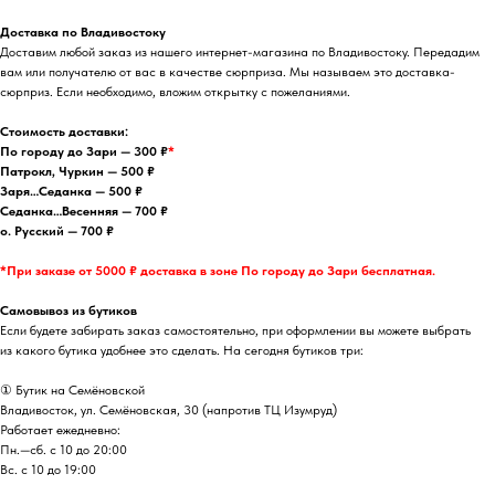
Доставка по Владивостоку
Доставим любой заказ из нашего интернет-магазина по Владивостоку. Передадим
вам или получателю от вас в качестве сюрприза. Мы называем это доставка-
сюрприз. Если необходимо, вложим открытку с пожеланиями.
Стоимость доставки:
По городу до Зари — 300 ₽
*
Патрокл, Чуркин — 500 ₽
Заря…Седанка — 500 ₽
Седанка…Весенняя — 700 ₽
о. Русский — 700 ₽
*При заказе от 5000 ₽ доставка в зоне По городу до Зари бесплатная.
Самовывоз из бутиков
Если будете забирать заказ самостоятельно, при оформлении вы можете выбрать
из какого бутика удобнее это сделать. На сегодня бутиков три:
① Бутик на Семёновской
Владивосток, ул. Семёновская, 30 (напротив ТЦ Изумруд)
Работает ежедневно:
Пн.—сб. с 10 до 20:00
Вс. с 10 до 19:00