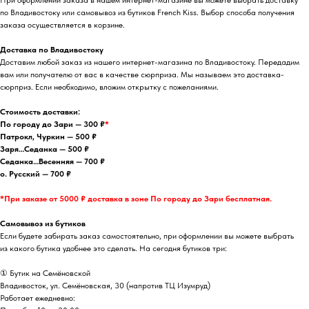
по Владивостоку или самовывоз из бутиков French Kiss. Выбор способа получения
заказа осуществляется в корзине.
Доставка по Владивостоку
Доставим любой заказ из нашего интернет-магазина по Владивостоку. Передадим
вам или получателю от вас в качестве сюрприза. Мы называем это доставка-
сюрприз. Если необходимо, вложим открытку с пожеланиями.
Стоимость доставки:
По городу до Зари — 300 ₽
*
Патрокл, Чуркин — 500 ₽
Заря…Седанка — 500 ₽
Седанка…Весенняя — 700 ₽
о. Русский — 700 ₽
*При заказе от 5000 ₽ доставка в зоне По городу до Зари бесплатная.
Самовывоз из бутиков
Если будете забирать заказ самостоятельно, при оформлении вы можете выбрать
из какого бутика удобнее это сделать. На сегодня бутиков три:
① Бутик на Семёновской
Владивосток, ул. Семёновская, 30 (напротив ТЦ Изумруд)
Работает ежедневно: