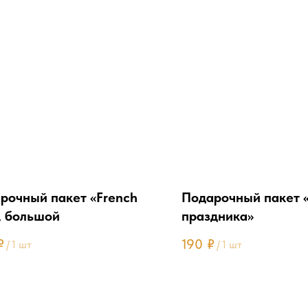
рочный пакет «French
Подарочный пакет 
», большой
праздника»
₽
190
₽
/
1 шт
/
1 шт