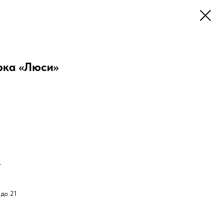
рка «Люси»
.
 до 21