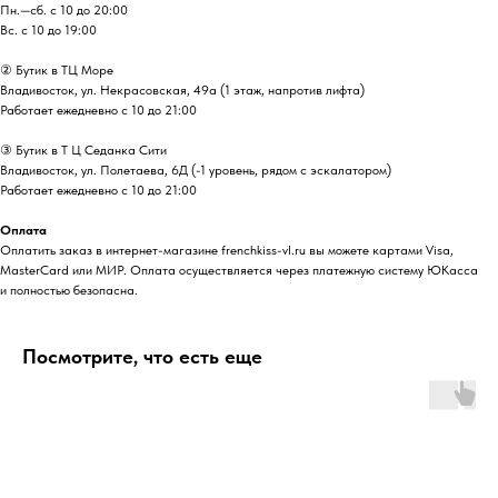
Пн.—сб. с 10 до 20:00
Вс. с 10 до 19:00
② Бутик в ТЦ Море
Владивосток, ул. ​Некрасовская, 49а (1 этаж, напротив лифта)
Работает ежедневно с 10 до 21:00
③ Бутик в Т Ц Седанка Сити
Владивосток, ул. Полетаева, 6Д (-1 уровень, рядом с эскалатором)
Работает ежедневно с 10 до 21:00
Оплата
Оплатить заказ в интернет-магазине frenchkiss-vl.ru вы можете картами Visa,
MasterCard или МИР. Оплата осуществляется через платежную систему ЮКасса
и полностью безопасна.
Посмотрите, что есть еще