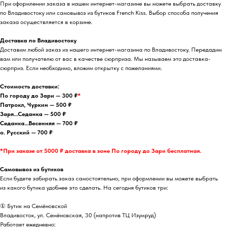
При оформлении заказа в нашем интернет-магазине вы можете выбрать доставку
по Владивостоку или самовывоз из бутиков French Kiss. Выбор способа получения
заказа осуществляется в корзине.
Доставка по Владивостоку
Доставим любой заказ из нашего интернет-магазина по Владивостоку. Передадим
вам или получателю от вас в качестве сюрприза. Мы называем это доставка-
сюрприз. Если необходимо, вложим открытку с пожеланиями.
Стоимость доставки:
По городу до Зари — 300 ₽
*
Патрокл, Чуркин — 500 ₽
Заря…Седанка — 500 ₽
Седанка…Весенняя — 700 ₽
о. Русский — 700 ₽
*При заказе от 5000 ₽ доставка в зоне По городу до Зари бесплатная.
Самовывоз из бутиков
Если будете забирать заказ самостоятельно, при оформлении вы можете выбрать
из какого бутика удобнее это сделать. На сегодня бутиков три:
① Бутик на Семёновской
Владивосток, ул. Семёновская, 30 (напротив ТЦ Изумруд)
Работает ежедневно: