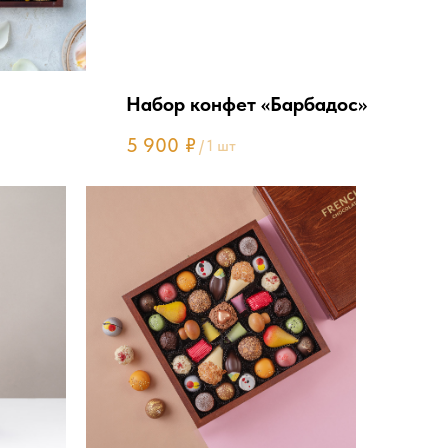
Набор конфет «Барбадос»
5 900
₽
/
1 шт