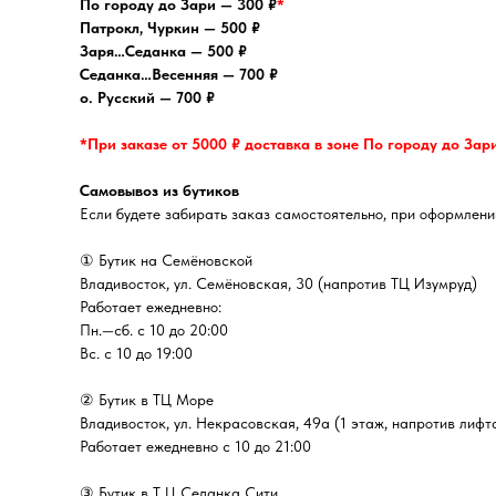
По городу до Зари — 300 ₽
*
Патрокл, Чуркин — 500 ₽
Заря…Седанка — 500 ₽
Седанка…Весенняя — 700 ₽
о. Русский — 700 ₽
*При заказе от 5000 ₽ доставка в зоне По городу до Зар
Самовывоз из бутиков
Если будете забирать заказ самостоятельно, при оформлении
① Бутик на Семёновской
Владивосток, ул. Семёновская, 30 (напротив ТЦ Изумруд)
Работает ежедневно:
Пн.—сб. с 10 до 20:00
Вс. с 10 до 19:00
② Бутик в ТЦ Море
Владивосток, ул. ​Некрасовская, 49а (1 этаж, напротив лифт
Работает ежедневно с 10 до 21:00
③ Бутик в Т Ц Седанка Сити