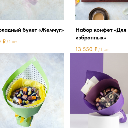
ладный букет «Жемчуг»
Набор конфет «Для
избранных»
0
₽
/
1 шт
13 550
₽
/
1 шт