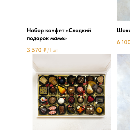
Набор конфет «Сладкий
Шоко
подарок маме»
6 10
3 570
₽
/
1 шт