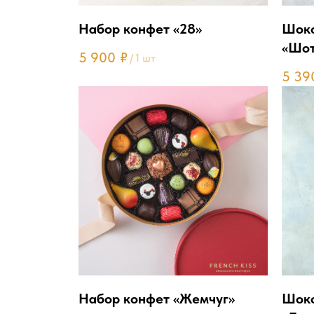
Набор конфет «28»
Шоко
«Шот
5 900
₽
/
1 шт
5 39
Набор конфет «Жемчуг»
Шоко