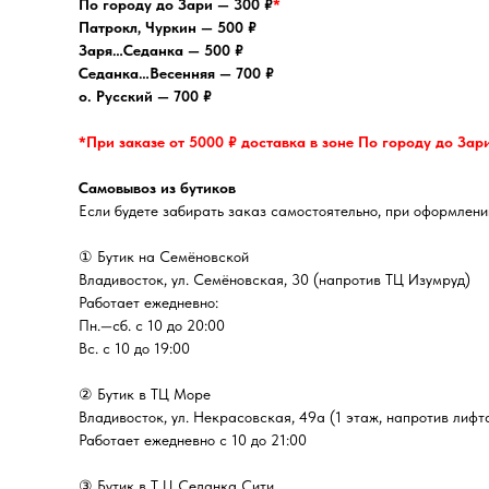
По городу до Зари — 300 ₽
*
Патрокл, Чуркин — 500 ₽
Заря…Седанка — 500 ₽
Седанка…Весенняя — 700 ₽
о. Русский — 700 ₽
*При заказе от 5000 ₽ доставка в зоне По городу до Зар
Самовывоз из бутиков
Если будете забирать заказ самостоятельно, при оформлении
① Бутик на Семёновской
Владивосток, ул. Семёновская, 30 (напротив ТЦ Изумруд)
Работает ежедневно:
Пн.—сб. с 10 до 20:00
Вс. с 10 до 19:00
② Бутик в ТЦ Море
Владивосток, ул. ​Некрасовская, 49а (1 этаж, напротив лифт
Работает ежедневно с 10 до 21:00
③ Бутик в Т Ц Седанка Сити