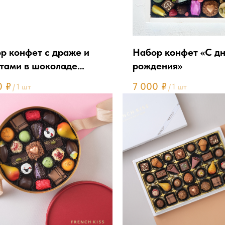
р конфет с драже и
Набор конфет «С д
тами в шоколаде
рождения»
очке»
0
₽
7 000
₽
/
1 шт
/
1 шт