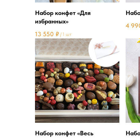
Набор конфет «Для
Набо
избранных»
4 99
13 550
₽
/
1 шт
Набор конфет «Весь
Набо