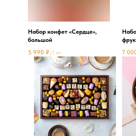
Набор конфет «Сердце»,
Набо
большой
фрук
«Мам
5 990
₽
7 00
/
1 шт