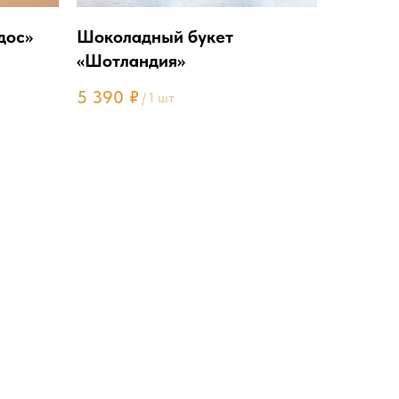
дос»
Шоколадный букет
«Шотландия»
5 390
₽
/
1 шт