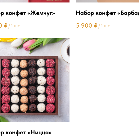
р конфет «Жемчуг»
Набор конфет «Барба
0
₽
5 900
₽
/
1 шт
/
1 шт
р конфет «Ницца»