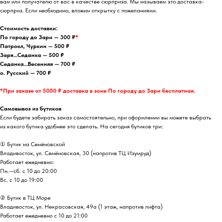
вам или получателю от вас в качестве сюрприза. Мы называем это доставка-
сюрприз. Если необходимо, вложим открытку с пожеланиями.
Стоимость доставки:
По городу до Зари — 300 ₽
*
Патрокл, Чуркин — 500 ₽
Заря…Седанка — 500 ₽
Седанка…Весенняя — 700 ₽
о. Русский — 700 ₽
*При заказе от 5000 ₽ доставка в зоне По городу до Зари бесплатная.
Самовывоз из бутиков
Если будете забирать заказ самостоятельно, при оформлении вы можете выбрать
из какого бутика удобнее это сделать. На сегодня бутиков три:
① Бутик на Семёновской
Владивосток, ул. Семёновская, 30 (напротив ТЦ Изумруд)
Работает ежедневно:
Пн.—сб. с 10 до 20:00
Вс. с 10 до 19:00
② Бутик в ТЦ Море
Владивосток, ул. ​Некрасовская, 49а (1 этаж, напротив лифта)
Работает ежедневно с 10 до 21:00