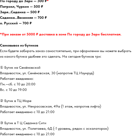
По городу до Зари — 300 ₽
*
Патрокл, Чуркин — 500 ₽
Заря…Седанка — 500 ₽
Седанка…Весенняя — 700 ₽
о. Русский — 700 ₽
*При заказе от 5000 ₽ доставка в зоне По городу до Зари бесплатная.
Самовывоз из бутиков
Если будете забирать заказ самостоятельно, при оформлении вы можете выбрать
из какого бутика удобнее это сделать. На сегодня бутиков три:
① Бутик на Семёновской
Владивосток, ул. Семёновская, 30 (напротив ТЦ Изумруд)
Работает ежедневно:
Пн.—сб. с 10 до 20:00
Вс. с 10 до 19:00
② Бутик в ТЦ Море
Владивосток, ул. ​Некрасовская, 49а (1 этаж, напротив лифта)
Работает ежедневно с 10 до 21:00
③ Бутик в Т Ц Седанка Сити
Владивосток, ул. Полетаева, 6Д (-1 уровень, рядом с эскалатором)
Работает ежедневно с 10 до 21:00