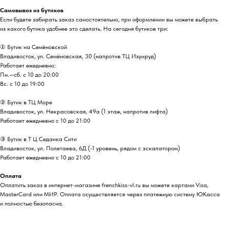
Самовывоз из бутиков
Если будете забирать заказ самостоятельно, при оформлении вы можете выбрать
из какого бутика удобнее это сделать. На сегодня бутиков три:
① Бутик на Семёновской
Владивосток, ул. Семёновская, 30 (напротив ТЦ Изумруд)
Работает ежедневно:
Пн.—сб. с 10 до 20:00
Вс. с 10 до 19:00
② Бутик в ТЦ Море
Владивосток, ул. ​Некрасовская, 49а (1 этаж, напротив лифта)
Работает ежедневно с 10 до 21:00
③ Бутик в Т Ц Седанка Сити
Владивосток, ул. Полетаева, 6Д (-1 уровень, рядом с эскалатором)
Работает ежедневно с 10 до 21:00
Оплата
Оплатить заказ в интернет-магазине frenchkiss-vl.ru вы можете картами Visa,
MasterCard или МИР. Оплата осуществляется через платежную систему ЮКасса
и полностью безопасна.