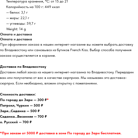
Температура хранения, °C: от 15 до 21
Калорийность на 100 г: 449 ккал
— белки: 3,1 г
— жиры: 22,1 г
— углеводы: 59,7 г
Weight: 14 g
Оплата и доставка
Оплата и доставка
При оформлении заказа в нашем интернет-магазине вы можете выбрать доставку
по Владивостоку или самовывоз из бутиков French Kiss. Выбор способа получения
заказа осуществляется в корзине.
Доставка по Владивостоку
Доставим любой заказ из нашего интернет-магазина по Владивостоку. Передадим
вам или получателю от вас в качестве сюрприза. Мы называем это доставка-
сюрприз. Если необходимо, вложим открытку с пожеланиями.
Стоимость доставки:
По городу до Зари — 300 ₽
*
Патрокл, Чуркин — 500 ₽
Заря…Седанка — 500 ₽
Седанка…Весенняя — 700 ₽
о. Русский — 700 ₽
*При заказе от 5000 ₽ доставка в зоне По городу до Зари бесплатная.