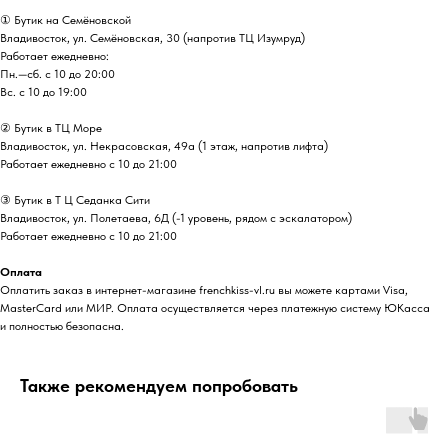
① Бутик на Семёновской
Владивосток, ул. Семёновская, 30 (напротив ТЦ Изумруд)
Работает ежедневно:
Пн.—сб. с 10 до 20:00
Вс. с 10 до 19:00
② Бутик в ТЦ Море
Владивосток, ул. ​Некрасовская, 49а (1 этаж, напротив лифта)
Работает ежедневно с 10 до 21:00
③ Бутик в Т Ц Седанка Сити
Владивосток, ул. Полетаева, 6Д (-1 уровень, рядом с эскалатором)
Работает ежедневно с 10 до 21:00
Оплата
Оплатить заказ в интернет-магазине frenchkiss-vl.ru вы можете картами Visa,
MasterCard или МИР. Оплата осуществляется через платежную систему ЮКасса
и полностью безопасна.
Также рекомендуем попробовать