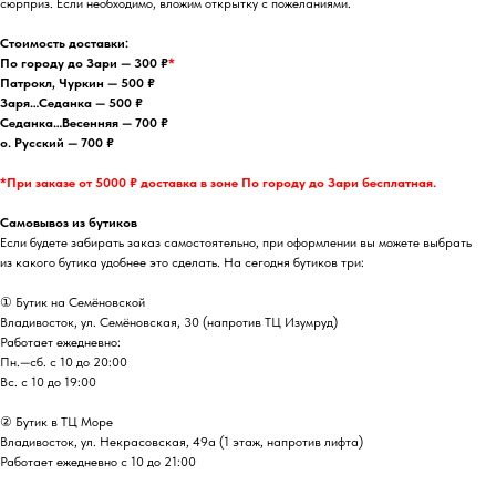
сюрприз. Если необходимо, вложим открытку с пожеланиями.
Стоимость доставки:
По городу до Зари — 300 ₽
*
Патрокл, Чуркин — 500 ₽
Заря…Седанка — 500 ₽
Седанка…Весенняя — 700 ₽
о. Русский — 700 ₽
*При заказе от 5000 ₽ доставка в зоне По городу до Зари бесплатная.
Самовывоз из бутиков
Если будете забирать заказ самостоятельно, при оформлении вы можете выбрать
из какого бутика удобнее это сделать. На сегодня бутиков три:
① Бутик на Семёновской
Владивосток, ул. Семёновская, 30 (напротив ТЦ Изумруд)
Работает ежедневно:
Пн.—сб. с 10 до 20:00
Вс. с 10 до 19:00
② Бутик в ТЦ Море
Владивосток, ул. ​Некрасовская, 49а (1 этаж, напротив лифта)
Работает ежедневно с 10 до 21:00