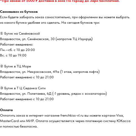
*При заказе от 5000 ₽ доставка в зоне По городу до Зари бесплатная.
Самовывоз из бутиков
Если будете забирать заказ самостоятельно, при оформлении вы можете выбрать
из какого бутика удобнее это сделать. На сегодня бутиков три:
① Бутик на Семёновской
Владивосток, ул. Семёновская, 30 (напротив ТЦ Изумруд)
Работает ежедневно:
Пн.—сб. с 10 до 20:00
Вс. с 10 до 19:00
② Бутик в ТЦ Море
Владивосток, ул. ​Некрасовская, 49а (1 этаж, напротив лифта)
Работает ежедневно с 10 до 21:00
③ Бутик в Т Ц Седанка Сити
Владивосток, ул. Полетаева, 6Д (-1 уровень, рядом с эскалатором)
Работает ежедневно с 10 до 21:00
Оплата
Оплатить заказ в интернет-магазине frenchkiss-vl.ru вы можете картами Visa,
MasterCard или МИР. Оплата осуществляется через платежную систему ЮКасса
и полностью безопасна.