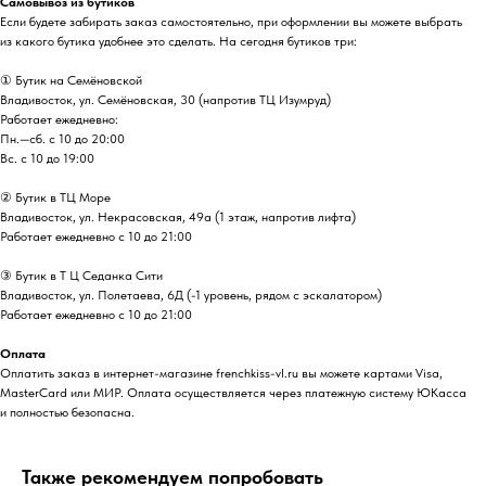
Самовывоз из бутиков
Если будете забирать заказ самостоятельно, при оформлении вы можете выбрать
из какого бутика удобнее это сделать. На сегодня бутиков три:
① Бутик на Семёновской
Владивосток, ул. Семёновская, 30 (напротив ТЦ Изумруд)
Работает ежедневно:
Пн.—сб. с 10 до 20:00
Вс. с 10 до 19:00
② Бутик в ТЦ Море
Владивосток, ул. ​Некрасовская, 49а (1 этаж, напротив лифта)
Работает ежедневно с 10 до 21:00
③ Бутик в Т Ц Седанка Сити
Владивосток, ул. Полетаева, 6Д (-1 уровень, рядом с эскалатором)
Работает ежедневно с 10 до 21:00
Оплата
Оплатить заказ в интернет-магазине frenchkiss-vl.ru вы можете картами Visa,
MasterCard или МИР. Оплата осуществляется через платежную систему ЮКасса
и полностью безопасна.
Также рекомендуем попробовать