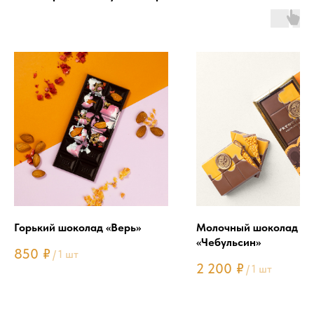
Горький шоколад «Верь»
Молочный шоколад
«Чебульсин»
850
₽
/
1 шт
2 200
₽
/
1 шт