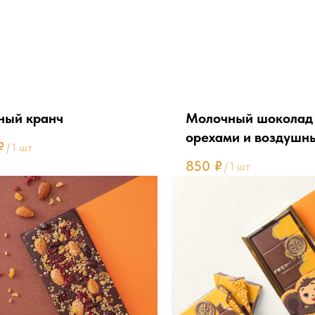
ный кранч
Молочный шоколад
орехами и воздушн
₽
/
1 шт
850
₽
/
1 шт