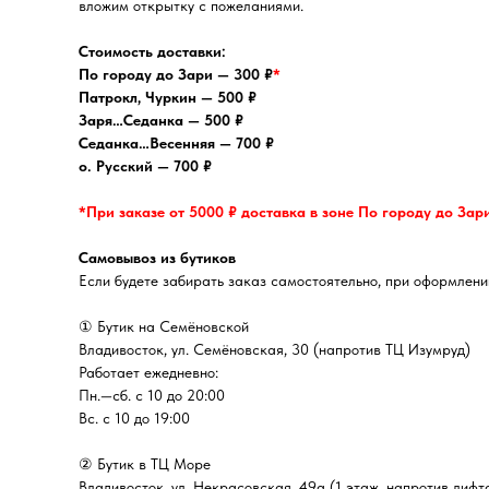
вложим открытку с пожеланиями.
Стоимость доставки:
По городу до Зари — 300 ₽
*
Патрокл, Чуркин — 500 ₽
Заря…Седанка — 500 ₽
Седанка…Весенняя — 700 ₽
о. Русский — 700 ₽
*При заказе от 5000 ₽ доставка в зоне По городу до Зар
Самовывоз из бутиков
Если будете забирать заказ самостоятельно, при оформлении
① Бутик на Семёновской
Владивосток, ул. Семёновская, 30 (напротив ТЦ Изумруд)
Работает ежедневно:
Пн.—сб. с 10 до 20:00
Вс. с 10 до 19:00
② Бутик в ТЦ Море
Владивосток, ул. ​Некрасовская, 49а (1 этаж, напротив лифт