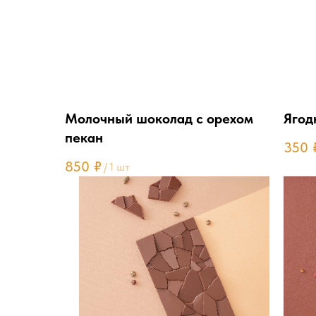
Молочный шоколад с орехом
Ягод
пекан
350
850
₽
/
1 шт