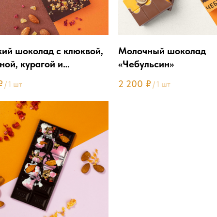
кий шоколад с клюквой,
Молочный шоколад
ной, курагой и
«Чебульсин»
алем
₽
2 200
₽
/
1 шт
/
1 шт