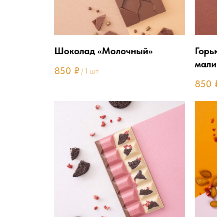
Шоколад «Молочный»
Горь
мали
850
₽
/
1 шт
минд
850