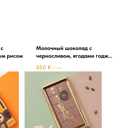
 с
Молочный шоколад с
ым рисом
черносливом, ягодами годжи,
кешью и какао
850
₽
/
1 шт