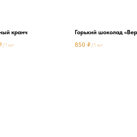
ный кранч
Горький шоколад «Вер
₽
850
₽
/
1 шт
/
1 шт