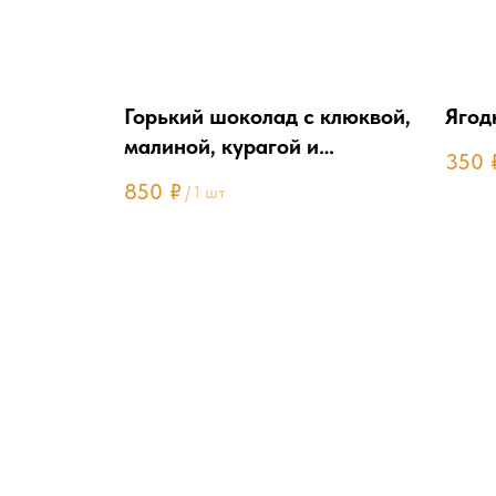
Горький шоколад с клюквой,
Ягод
малиной, курагой и
350
миндалем
850
₽
/
1 шт