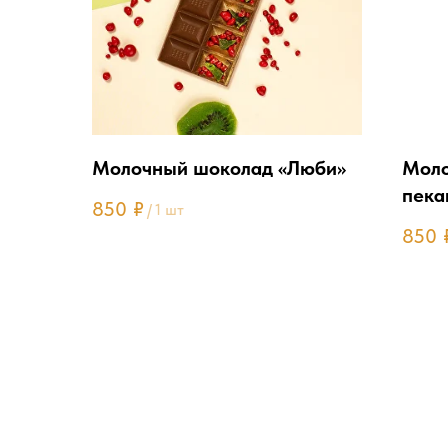
Молочный шоколад «Люби»
Моло
пека
850
₽
/
1 шт
850