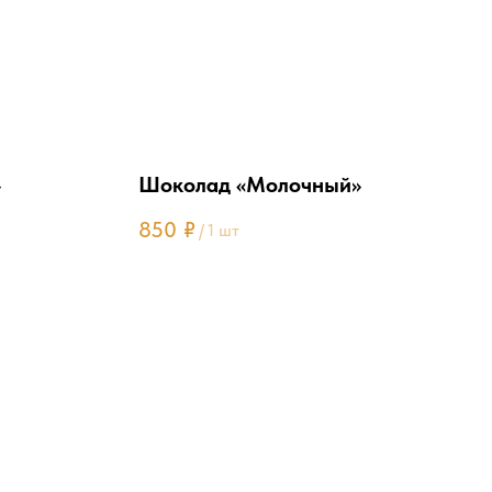
»
Шоколад «Молочный»
850
₽
/
1 шт