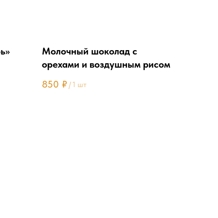
ь»
Молочный шоколад с
орехами и воздушным рисом
850
₽
/
1 шт