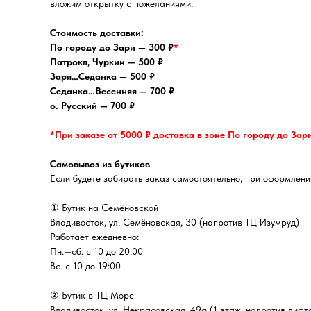
вложим открытку с пожеланиями.
Стоимость доставки:
По городу до Зари — 300 ₽
*
Патрокл, Чуркин — 500 ₽
Заря…Седанка — 500 ₽
Седанка…Весенняя — 700 ₽
о. Русский — 700 ₽
*При заказе от 5000 ₽ доставка в зоне По городу до Зар
Самовывоз из бутиков
Если будете забирать заказ самостоятельно, при оформлении
① Бутик на Семёновской
Владивосток, ул. Семёновская, 30 (напротив ТЦ Изумруд)
Работает ежедневно:
Пн.—сб. с 10 до 20:00
Вс. с 10 до 19:00
② Бутик в ТЦ Море
Владивосток, ул. ​Некрасовская, 49а (1 этаж, напротив лифт