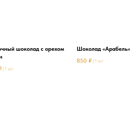
чный шоколад с орехом
Шоколад «Арабель
н
850
₽
/
1 шт
₽
/
1 шт