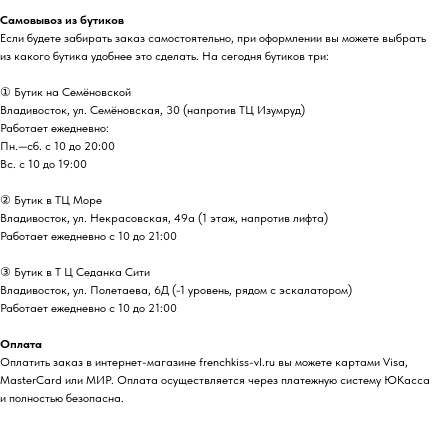
Самовывоз из бутиков
Если будете забирать заказ самостоятельно, при оформлении вы можете выбрать
из какого бутика удобнее это сделать. На сегодня бутиков три:
① Бутик на Семёновской
Владивосток, ул. Семёновская, 30 (напротив ТЦ Изумруд)
Работает ежедневно:
Пн.—сб. с 10 до 20:00
Вс. с 10 до 19:00
② Бутик в ТЦ Море
Владивосток, ул. ​Некрасовская, 49а (1 этаж, напротив лифта)
Работает ежедневно с 10 до 21:00
③ Бутик в Т Ц Седанка Сити
Владивосток, ул. Полетаева, 6Д (-1 уровень, рядом с эскалатором)
Работает ежедневно с 10 до 21:00
Оплата
Оплатить заказ в интернет-магазине frenchkiss-vl.ru вы можете картами Visa,
MasterCard или МИР. Оплата осуществляется через платежную систему ЮКасса
и полностью безопасна.