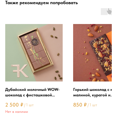
Также рекомендуем попробовать
Дубайский молочный WOW-
Горький шоколад с кл
шоколад с фисташковой
малиной, курагой и
начинкой
миндалем
2 500
₽
850
₽
/
1 шт
/
1 шт
Нет в наличии